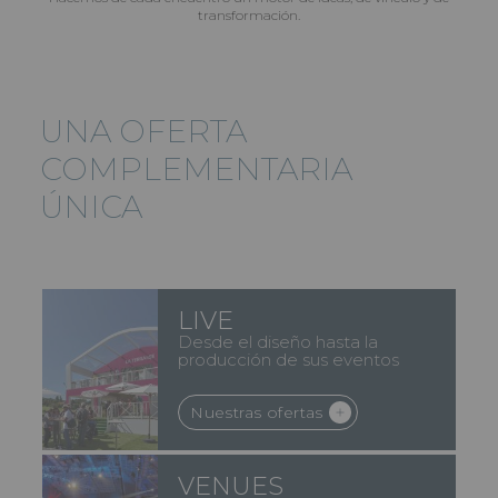
transformación.
UNA OFERTA
COMPLEMENTARIA
ÚNICA
LIVE
Desde el diseño hasta la
producción de sus eventos
Nuestras ofertas
VENUES