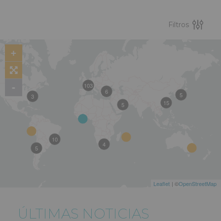
Filtros
+
103
-
6
5
3
15
5
10
4
5
Leaflet
| ©
OpenStreetMap
ÚLTIMAS NOTICIAS