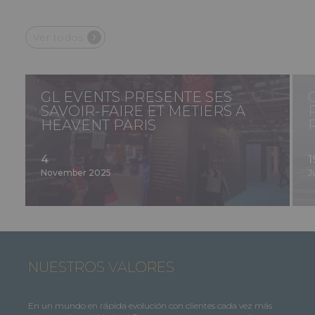
Ver todos
GL EVENTS
PRESENTE SES
SAVOIR-FAIRE ET METIERS A
HEAVENT PARIS
4
1
November 2025
J
NUESTROS VALORES
En un mundo en rápida evolución con clientes cada vez más