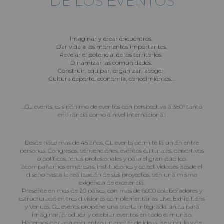
DE LOS EVENTOS
Imaginar y crear encuentros.
Dar vida a los momentos importantes.
Revelar el potencial de los territorios.
Dinamizar las comunidades.
Construir, equipar, organizar, acoger.
Cultura deporte, economía, conocimientos...
…GL events, es sinónimo de eventos con perspectiva a 360° tanto
en Francia como a nivel internacional.
Desde hace más de 45 años, GL events permite la unión entre
personas. Congresos, convenciones, eventos culturales, deportivos
o políticos, ferias profesionales y para el gran público:
acompañamos empresas, instituciones y colectividades desde el
diseño hasta la realización de sus proyectos, con una misma
exigencia de excelencia.
Presente en más de 20 países, con más de 6000 colaboradores y
estructurado en tres divisiones complementarias Live, Exhibitions
y Venues, GL events propone una oferta integrada única para
imaginar, producir y celebrar eventos en todo el mundo.
Hacemos de cada encuentro un motor de ideas, de vínculo y de