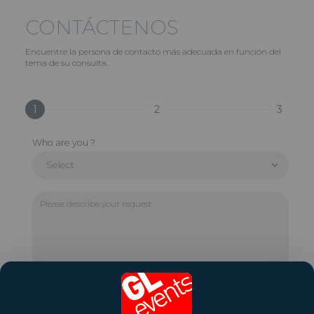
CONTÁCTENOS
Encuentre la persona de contacto más adecuada en función del
tema de su consulta.
1
2
3
Who are you ?
Select
Please
describe
your
request