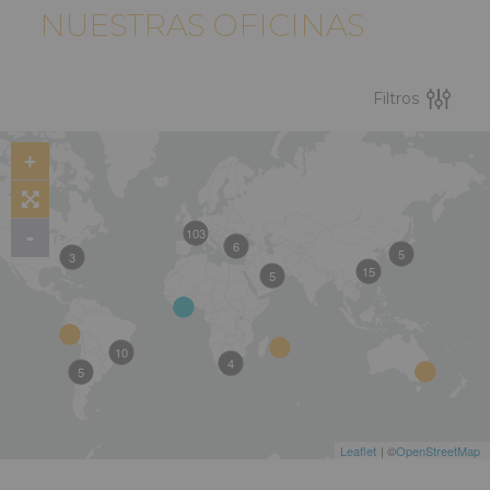
NUESTRAS OFICINAS
Filtros
+
103
-
6
5
3
15
5
10
4
5
Leaflet
| ©
OpenStreetMap