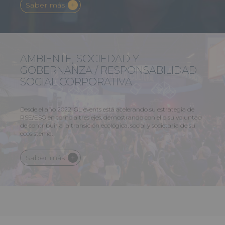
GL events y LOXAM se adjudican
Saber más
un contrato clave para París 2024
(energía, temperatura,
International Broadcast Center).
2023
El Palacio Brongniart se
convierte en la sede del equipo
estadounidense para París 2024.
AMBIENTE, SOCIEDAD Y
Objetivos de RSE superados: -30
GOBERNANZA / RESPONSABILIDAD
% de consumo energético, 581
SOCIAL CORPORATIVA
puntos de recarga instalados,
electrificación del 60 % de la flota
en 3 años.
Desde el año 2022, GL events está acelerando su estrategia de
RSE/ESG en torno a tres ejes, demostrando con ello su voluntad
Nuevo récord de facturación:
de contribuir a la transición ecológica, social y societaria de su
1.315 millones de euros.
ecosistema.
Adjudicación de la gestión del
complejo Anhembi en São
Saber más
Paulo por 30 años.
Apertura del hotel The Ruck en
Lyon, junto al Matmut Stadium.
Adquisición de Field & Lawn
(estructuras, edificios temporales,
iluminación festiva).
Integración de la RSE en el
Comité ejecutivo.