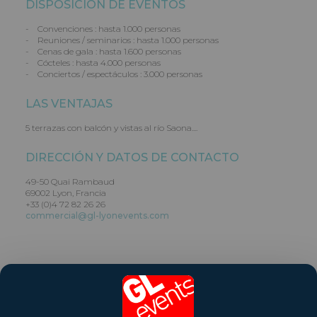
DISPOSICIÓN DE EVENTOS
- Convenciones : hasta 1.000 personas
- Reuniones / seminarios : hasta 1.000 personas
- Cenas de gala : hasta 1.600 personas
- Cócteles : hasta 4.000 personas
- Conciertos / espectáculos : 3.000 personas
LAS VENTAJAS
5 terrazas con balcón y vistas al río Saona....
DIRECCIÓN Y DATOS DE CONTACTO
49-50 Quai Rambaud
69002 Lyon, Francia
+33 (0)4 72 82 26 26
commercial@gl-lyonevents.com
Share this venue
Visite el sitio web