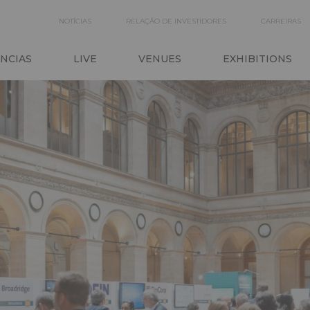
SECONDARY
NOTÍCIAS
RELAÇÃO DE INVESTIDORES
CARREIRAS
ON
NAVIGATION
NCIAS
LIVE
VENUES
EXHIBITIONS