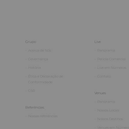
Grupo
Live
Acerca de Nós
Panorama
Governança
Perícia Comercial
História
Live em Números
Ética e Declaração de
Contato
Conformidade
CSR
Venues
Panorama
Referências
Nossos Locais
Nossas referências
Nossos Destinos
Venues em Númer