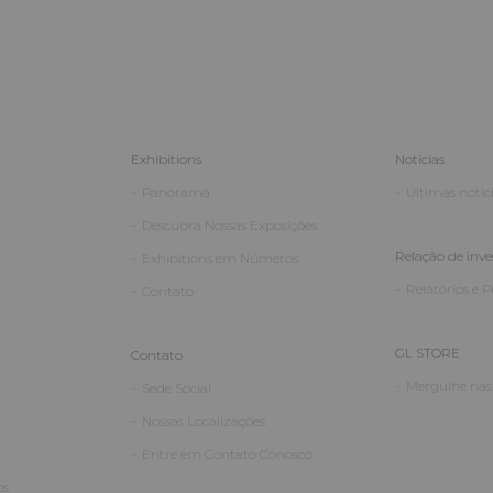
Exhibitions
Notícias
Panorama
Últimas notíc
Descubra Nossas Exposições
Relação de inve
Exhibitions em Números
Relatórios e 
Contato
GL STORE
Contato
Mergulhe nas 
Sede Social
Nossas Localizações
Entre em Contato Conosco
os