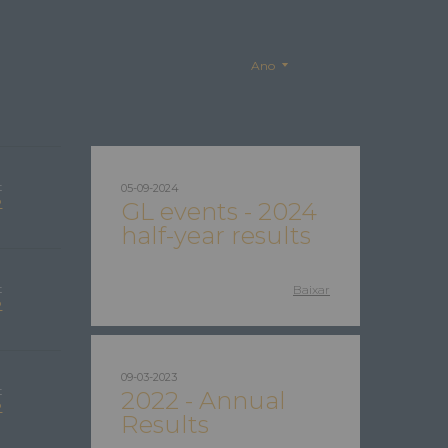
Ano
t
05-09-2024
P
GL events
- 2024
half-year results
t
Baixar
P
09-03-2023
t
2022 - Annual
P
Results