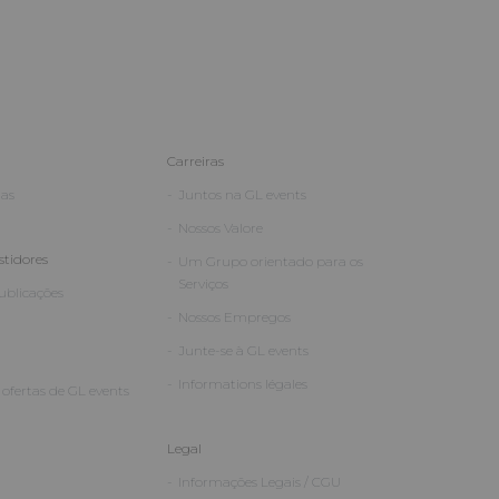
Carreiras
ias
Juntos na GL events
Nossos Valore
stidores
Um Grupo orientado para os
Serviços
Publicações
Nossos Empregos
Junte-se à GL events
Informations légales
ofertas de GL events
Legal
Informações Legais / CGU