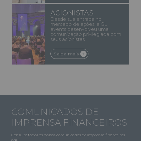
ACIONISTAS
Desde sua entrada no
mercado de ações, a GL
events desenvolveu uma
comunicação privilegiada com
seus acionistas.
Saiba mais
COMUNICADOS DE
IMPRENSA FINANCEIROS
Consulte todos os nossos comunicados de imprensa financeiros
aqui.