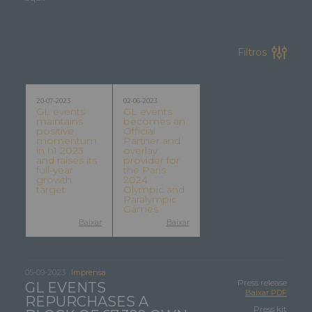
Filtros
20-07-2023
02-06-2023
GL events
GL events
maintains
becomes an
positive
Official
momentum
Partner and
in h1 2023
overlay
and raises its
provider for
full-year
the Paris
growth
2024
target
Olympic and
Paralympic
Games
Baixar
Baixar
05-09-2023
Imprensa
Press release
GL EVENTS
Baixar PDF
REPURCHASES A
Press kit