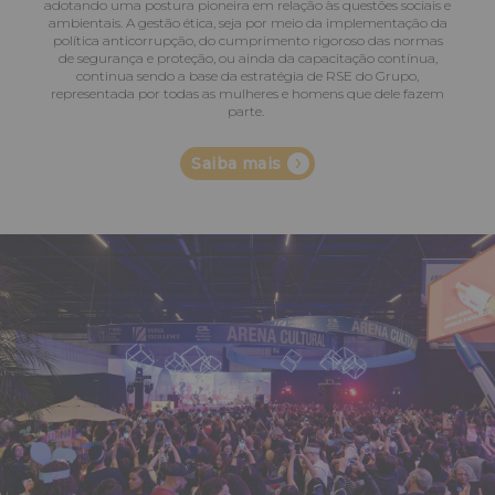
adotando uma postura pioneira em relação às questões sociais e
ambientais. A gestão ética, seja por meio da implementação da
política anticorrupção, do cumprimento rigoroso das normas
de segurança e proteção, ou ainda da capacitação contínua,
continua sendo a base da estratégia de RSE do Grupo,
representada por todas as mulheres e homens que dele fazem
parte.
Saiba mais