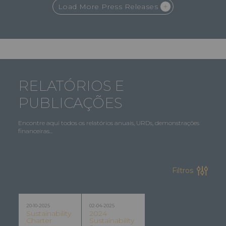
Load More Press Releases
RELATÓRIOS E
PUBLICAÇÕES
Encontre aqui todos os relatórios anuais, URDs, demonstrações
financeiras...
Filtros
20-10-2025
02-04-2025
Sustainability
2024
Charter
Sustainability