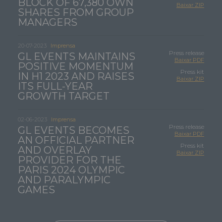
BLOCK OF 67,380 OWN
Baixar ZIP
SHARES FROM GROUP
MANAGERS
20-07-2023
Imprensa
Press release
GL EVENTS
MAINTAINS
Baixar PDF
POSITIVE MOMENTUM
Press kit
IN H1 2023 AND RAISES
Baixar ZIP
ITS FULL-YEAR
GROWTH TARGET
02-06-2023
Imprensa
Press release
GL EVENTS
BECOMES
Baixar PDF
AN OFFICIAL PARTNER
Press kit
AND OVERLAY
Baixar ZIP
PROVIDER FOR THE
PARIS 2024 OLYMPIC
AND PARALYMPIC
GAMES