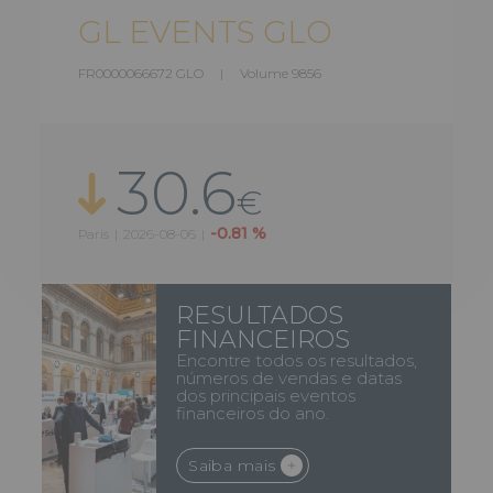
GL EVENTS GLO
FR0000066672 GLO | Volume
9856
30.6
€
-0.81 %
Paris
|
2026-08-06
|
RESULTADOS
FINANCEIROS
Encontre todos os resultados,
números de vendas e datas
dos principais eventos
financeiros do ano.
Saiba mais