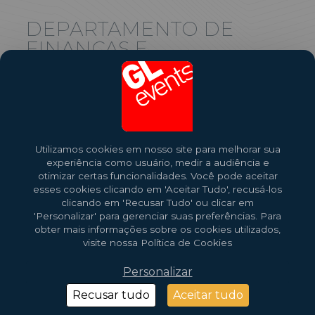
DEPARTAMENTO DE
FINANÇAS E
ADMINISTRAÇÃO
CORPORATIVAS
DEPARTAMENTO DE
IMPRENSA FINANCEIRA
Utilizamos cookies em nosso site para melhorar sua
experiência como usuário, medir a audiência e
+33 (0)4 72 31 54 20
info.finance@gl-events.com
otimizar certas funcionalidades. Você pode aceitar
esses cookies clicando em 'Aceitar Tudo', recusá-los
clicando em 'Recusar Tudo' ou clicar em
'Personalizar' para gerenciar suas preferências. Para
obter mais informações sobre os cookies utilizados,
visite nossa Política de Cookies
Personalizar
2026 Copyright © GL Events
Design by
Saentys
Recusar tudo
Aceitar tudo