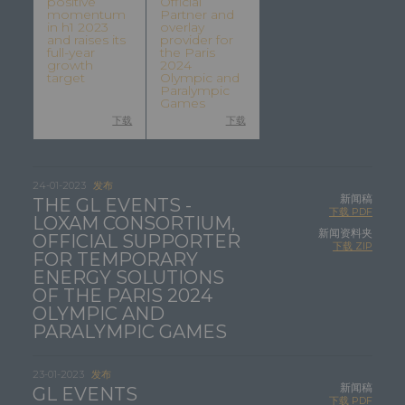
positive
Official
momentum
Partner and
in h1 2023
overlay
and raises its
provider for
full-year
the Paris
growth
2024
target
Olympic and
Paralympic
Games
下载
下载
24-01-2023
发布
新闻稿
THE
GL EVENTS
-
下载 PDF
LOXAM CONSORTIUM,
新闻资料夹
OFFICIAL SUPPORTER
下载 ZIP
FOR TEMPORARY
ENERGY SOLUTIONS
OF THE PARIS 2024
OLYMPIC AND
PARALYMPIC GAMES
23-01-2023
发布
新闻稿
GL EVENTS
下载 PDF