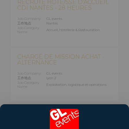
RECRUTE HÔTE/SSE D'ACCUEIL
CDI NANTES - 28 HEURES
Job Company:
GL events
工作地点:
Nantes
Job Category
Accueil, Hôtellerie & Restauration
Name:
CHARGÉ DE MISSION ACHAT -
ALTERNANCE
Job Company:
GL events
工作地点:
lyon 2
Job Category
Exploitation, logistique et opérations
Name:
了解更多工作机会