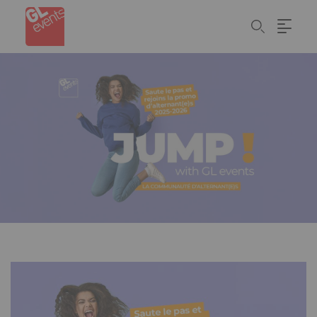
Cookie管理面板
Skip
to
main
content