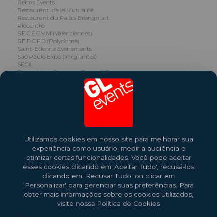
Reims Events
Restaurant de la Mutualité
Restaurant du Palais Brongniart
Riocentro
S.E.C.E.C.V.M (Valenciennes)
S.E.P.C.F.D (Polydome)
Saint-Etienne Evenements
São Paulo Expo (Imigrantes)
SECIL
Smart Manufacturing Summit Japan
SPE - GL events Centro de Convenções Anhembi
SPE - GL events Centro de Convenções Santos
SPE GL events Centro de Convenções Salvador
St-Etienne (S.E.C.C.S.E ) (sans activité)
STRASBOURG EVENEMENTS
TOULOUSE EVENEMENTS
TOULOUSE EXPO
World Forum The Hague
Utilizamos cookies em nosso site para melhorar sua
ZZX Ningbo
experiência como usuário, medir a audiência e
ZZX Qingdao
ZZX Shanxi
otimizar certas funcionalidades. Você pode aceitar
ZZX Zibo
esses cookies clicando em 'Aceitar Tudo', recusá-los
clicando em 'Recusar Tudo' ou clicar em
'Personalizar' para gerenciar suas preferências. Para
obter mais informações sobre os cookies utilizados,
visite nossa Política de Cookies