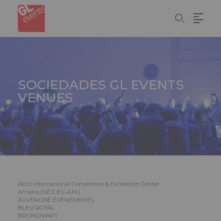
Painel de Gerenciamento de Cookies
Skip
to
main
content
SOCIEDADES
GL EVENTS
VENUES
Aichi International Convention & Exhibition Center
Amiens (S.E.C.E.C.A.M.)
AUVERGNE EVENEMENTS
BLEU ROYAL
BRONGNIART