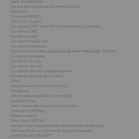
Caen Evenements
Centre de Congrès de Bruxelles Square
CHORUS
Eurexpo (SEPEL)
G.L.E.C.C.L (Lyon)
GL events CITE / CENTRE DE CONGRES / LYON S.A.
GL events GPE
GL events Italia
GL events Italia Expo
GL events Montreuil
GL Events Parc des expositions de Metz Métropole - PEMM
GL events Scarabée
GL events Turkey
GL events Venues
GL events Venues Holding Espana
GL events Venues UK Limited
GYICC
Hotel Grand Mercure Riocentro
Hungexpo
Johannesbourg Expo Center (JEC)
Lingotto Fiere
Metz Centre de Congrès (S.E.C.C.M.M.)
Mutualité (SEPMU)
Orléans events
Parc Floral (SEPE)
Parque Fisa/ Espacio Ferial internacional de santiago
Parque Vitacura / Centre de Congrès Vitacura
PONT NEUF CONCEPT