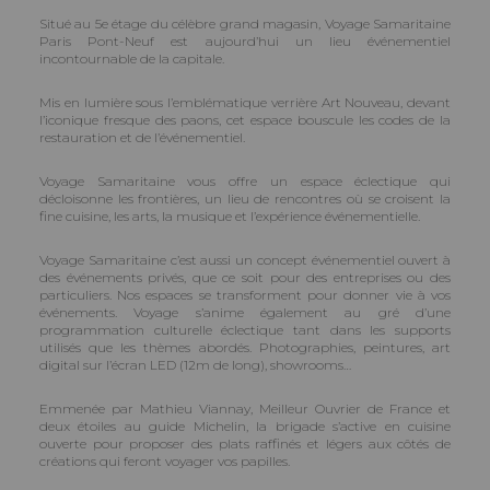
Situé au 5e étage du célèbre grand magasin, Voyage Samaritaine
Paris Pont-Neuf est aujourd’hui un lieu événementiel
incontournable de la capitale.
Mis en lumière sous l’emblématique verrière Art Nouveau, devant
l’iconique fresque des paons, cet espace bouscule les codes de la
restauration et de l’événementiel.
Voyage Samaritaine vous offre un espace éclectique qui
décloisonne les frontières, un lieu de rencontres où se croisent la
fine cuisine, les arts, la musique et l’expérience événementielle.
Voyage Samaritaine c’est aussi un concept événementiel ouvert à
des événements privés, que ce soit pour des entreprises ou des
particuliers. Nos espaces se transforment pour donner vie à vos
événements. Voyage s’anime également au gré d’une
programmation culturelle éclectique tant dans les supports
utilisés que les thèmes abordés. Photographies, peintures, art
digital sur l’écran LED (12m de long), showrooms…
Emmenée par Mathieu Viannay, Meilleur Ouvrier de France et
deux étoiles au guide Michelin, la brigade s’active en cuisine
ouverte pour proposer des plats raffinés et légers aux côtés de
créations qui feront voyager vos papilles.