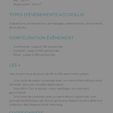
- Bar : 150 m
2
- Restaurant : 210 m
TYPES D'ÉVÉNEMENTS ACCUEILLIS
Expositions, privatisations, vernissages, présentations, lancements
de produits…
CONFIGURATION ÉVÉNEMENT
- Conférence : jusqu'à 150 personnes
- Cocktail : jusqu'à 600 personnes
- Diner : jusqu'à 300 personnes
LES +
Lieu ouvert tous les jours de 10h à 20h sans interruption
- Une carte de saison proposée avec un menu thématique pour
s’envoler vers une nouvelle destination
- Une offre « Sur le pouce » pour partager un moment
gourmand
- Une carte de cocktails, avec ou sans alcool, inspiré par une
grande bibliothèque de vins et spiritueux faisant la part belle à la
collection des Maisons Moët Hennessy