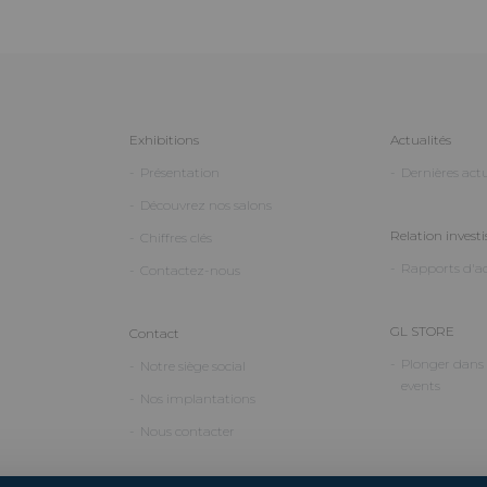
Exhibitions
Actualités
Présentation
Dernières actu
Découvrez nos salons
Relation investi
Chiffres clés
Rapports d'ac
Contactez-nous
GL STORE
Contact
Plonger dans l
Notre siège social
events
Nos implantations
Nous contacter