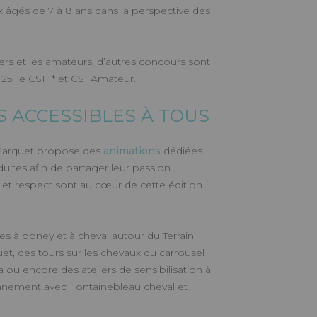
 âgés de 7 à 8 ans dans la perspective des
.
iers et les amateurs, d’autres concours sont
25, le CSI 1* et CSI Amateur.
S ACCESSIBLES À TOUS
 Parquet propose des
animations
dédiées
ltes afin de partager leur passion
t respect sont au cœur de cette édition
 à poney et à cheval autour du Terrain
t, des tours sur les chevaux du carrousel
ou encore des ateliers de sensibilisation à
ronnement avec Fontainebleau cheval et