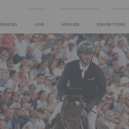
SECONDARY
ACTUALITÉS
RELATION INVESTISSEURS
CARRIÈRE
ON
NAVIGATION
RENCES
LIVE
VENUES
EXHIBITIONS