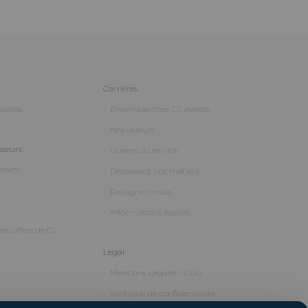
Carrières
alités
Ensemble chez GL events
Nos valeurs
sseurs
Le sens du service
tivité
Découvrez nos métiers
Rejoignez-nous
Informations légales
es offres de GL
Légal
Mentions Légales / CGU
Politique de confidentialité