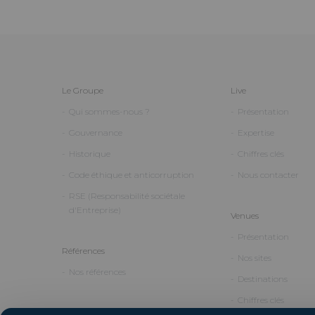
Le Groupe
Live
Qui sommes-nous ?
Présentation
Gouvernance
Expertise
Historique
Chiffres clés
Code éthique et anticorruption
Nous contacter
RSE (Responsabilité sociétale
d'Entreprise)
Venues
Présentation
Références
Nos sites
Nos références
Destinations
Chiffres clés