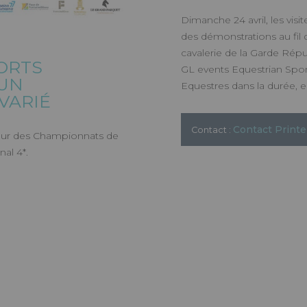
Dimanche 24 avril, les visit
des démonstrations au fil 
cavalerie de la Garde Répu
ORTS
GL events Equestrian Spor
 UN
Equestres dans la durée, 
VARIÉ
Contact Print
Contact :
ur des Championnats de
nal 4*.