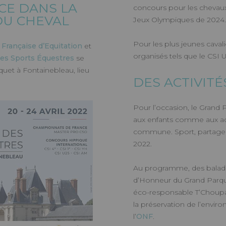
CE DANS LA
concours pour les chevaux
DU CHEVAL
Jeux Olympiques de 2024
ents
Pour les plus jeunes caval
 Française d’Equitation
et
organisés tels que le CSI U
es Sports Équestres
se
quet à Fontainebleau, lieu
DES ACTIVITÉ
Pour l’occasion, le Grand
aux enfants comme aux adu
commune. Sport, partage e
2022.
Au programme, des balades
d’Honneur du Grand Parque
éco-responsable T’Choupa 
la préservation de l’envi
l’
ONF
.