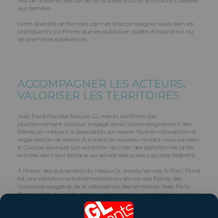
test de matériel, festival de films d’aventure et animations dédiées
aux familles.
Cette diversité de formats permet d’accompagner aussi bien les
pratiquants confirmés que les publics en quête d’inspiration ou
de premières expériences.
ACCOMPAGNER LES ACTEURS,
VALORISER LES TERRITOIRES
Avec Paris Randos Nature, GL events confirme son
positionnement d’acteur engagé dans l’accompagnement des
filières, en mettant à disposition son savoir-faire en conception et
organisation de salons. À travers ce nouveau rendez-vous parisien,
le Groupe poursuit son ambition de créer des plateformes utiles,
ancrées dans leur époque, au service des publics qu’elles fédèrent.
À l’instar des autres sites du réseau GL events Venues, le Parc Floral
est une plateforme événementielle au service des filières, des
nouveaux usages et de la valorisation des territoires. Avec Paris
Randos Nature, le site déploie pleinement son potentiel au service
d’un secteur en forte dynamique.
Plus d’informations :
https://www.parisrandosnature.fr/fr