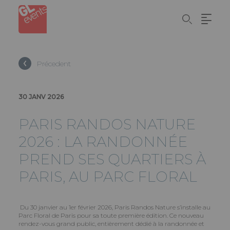
Panneau de gestion des cookies
Aller
au
contenu
principal
Précedent
30 JANV 2026
PARIS RANDOS NATURE
2026 : LA RANDONNÉE
PREND SES QUARTIERS À
PARIS, AU PARC FLORAL
Du 30 janvier au 1er février 2026, Paris Randos Nature s’installe au
Parc Floral de Paris pour sa toute première édition. Ce nouveau
rendez-vous grand public, entièrement dédié à la randonnée et