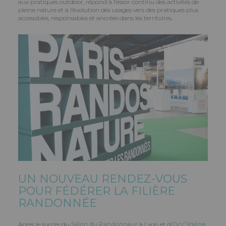
aux pratiques outdoor, répond à l’essor continu des activités de
pleine nature et à l’évolution des usages vers des pratiques plus
accessibles, responsables et ancrées dans les territoires.
UN NOUVEAU RENDEZ-VOUS
POUR FÉDÉRER LA FILIÈRE
RANDONNÉE
Après le succès du
Salon du Randonneur
à Lyon et d’
Occ’Ygène