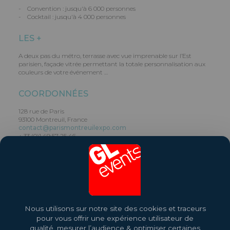
- Convention : jusqu'à 6 000 personnes
- Cocktail : jusqu'à 4 000 personnes
LES +
A deux pas du métro, terrasse avec vue imprenable sur l’Est
parisien, façade vitrée permettant la totale personnalisation aux
couleurs de votre événement …
COORDONNÉES
128 rue de Paris
93100 Montreuil, France
contact@parismontreuilexpo.com
+ 33 (0)1 49 57 25 46
Partager ce lieu
Site web
Nous utilisons sur notre site des cookies et traceurs
pour vous offrir une expérience utilisateur de
qualité, mesurer l’audience & optimiser certaines