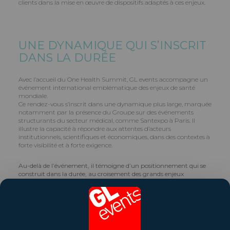
clients dans la mise en œuvre de dispositifs adaptés à ces enjeux.
UNE DYNAMIQUE QUI S’INSCRIT
DANS LA DURÉE
Avec l’accueil du One Health Summit, GL events accompagne un
événement international emblématique des enjeux de santé
mondiale.
Ce rendez-vous s’inscrit dans une dynamique plus large, marquée
notamment par la présence du Groupe sur des événements
structurants du secteur médical, comme Santexpo à Paris. Il
illustre la capacité à répondre aux attentes d’acteurs
institutionnels, scientifiques et économiques, dans des contextes à
forte visibilité et à forte exigence.
Au-delà de l’événement, il témoigne d’un positionnement qui se
construit dans la durée, au croisement des grands enjeux
contemporains et des savoir-faire du Groupe.
©Bertrand Perret Photographe