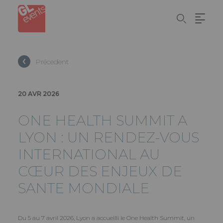
Panneau de gestion des cookies
Aller
au
contenu
principal
Précedent
20 AVR 2026
ONE HEALTH SUMMIT A
LYON : UN RENDEZ-VOUS
INTERNATIONAL AU
CŒUR DES ENJEUX DE
SANTE MONDIALE
Du 5 au 7 avril 2026, Lyon a accueilli le One Health Summit, un