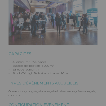
CAPACITÉS
- Auditorium : 1 725 places
- Espaces d’exposition : 3 000 m²
- Salles de réunion : 11
2
- Studio TV High Tech et modulable : 90 m
TYPES D’ÉVÉNEMENTS ACCUEILLIS
Conventions, congrès, réunions, séminaires, salons, dîners de gala,
concerts…
CONFIGURATION ÉVÉNEMENT