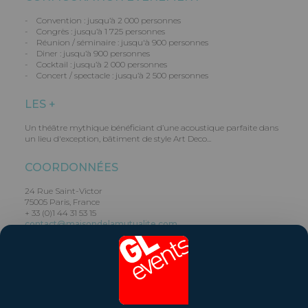
- Convention : jusqu’à 2 000 personnes
- Congrès : jusqu’à 1 725 personnes
- Réunion / séminaire : jusqu'à 900 personnes
- Diner : jusqu’à 900 personnes
- Cocktail : jusqu’à 2 000 personnes
- Concert / spectacle : jusqu’à 2 500 personnes
LES +
Un théâtre mythique bénéficiant d’une acoustique parfaite dans
un lieu d'exception, bâtiment de style Art Deco...
COORDONNÉES
24 Rue Saint-Victor
75005 Paris, France
+ 33 (0)1 44 31 53 15
contact@maisondelamutualite.com
Partager ce lieu