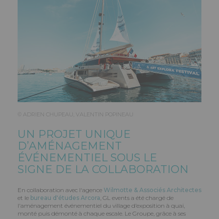
© ADRIEN CHUPEAU, VALENTIN POPINEAU
UN PROJET UNIQUE
D’AMÉNAGEMENT
ÉVÉNEMENTIEL SOUS LE
SIGNE DE LA COLLABORATION
En collaboration avec l'agence
Wilmotte & Associés Architectes
et le
bureau d'études Arcora
, GL events a été chargé de
l'aménagement événementiel du village d’exposition à quai,
monté puis démonté à chaque escale. Le Groupe, grâce à ses