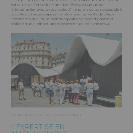
bateau et un festival itinérant dans 15 pays du pourtour
méditerranéen avec un seul objectif : rendre la culture accessible à
tous. Ainsi, chaque étape se transforme en un véritable village
éphémère à quai, où se mêlent expositions, concerts, danse et
réalité virtuelle, offrant une expérience culturelle immersive.
© ADRIEN CHUPEAU, VALENTIN POPINEAU
L’EXPERTISE EN