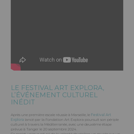
LE FESTIVAL ART EXPLORA,
L’ÉVÉNEMENT CULTUREL
INÉDIT
Après une première escale réussie à Marseille, le
Festival Art
Explora
lancé par la Fondation Art Explora poursuit son périple
culturel à travers la Méditerranée, avec une deuxième étape
prévue à Tanger le 20 septembre 2024.
Ce projet unique est né de la volonté de réaliser un musée sur un