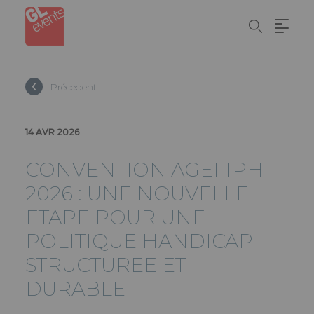
Panneau de gestion des cookies
Aller
au
contenu
principal
Précedent
14 AVR 2026
CONVENTION AGEFIPH
2026 : UNE NOUVELLE
ETAPE POUR UNE
POLITIQUE HANDICAP
STRUCTUREE ET
DURABLE