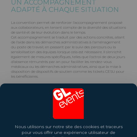
UN ACCOMPAGNEMENT
ADAPTÉ À CHAQUE SITUATION
La convention permet de renforcer l’accompagnement proposé
aux collaborateurs, en tenant compte de la diversité des situations
de santé et de leur évolution dans le temps.
Cet accompagnement se traduit par des actions concrètes, allant
de l’aide dans les démarches administratives à l’aménagement
du poste de travail, en passant par le suivi des parcours ou la
sensibilisation des équipes lorsque cela est nécessaire. Il s’enrichit
également de mesures spécifiques, telles que l’octroi de deux jours
d’absence rémunérés par an pour faciliter les rendez-vous
médicaux ou les démarches administratives, ainsi que la mise à
disposition de dispositifs de soutien comme les tickets CESU pour
les bénéficiaires.
Au-delà du cadre réglementaire, ces engagements traduisent la
volonté du Groupe d’aller plus loin dans la prise en compte des
situations individuelles, afin de garantir à chacun les conditions
d’un environnement de travail inclusif, adapté et durable.
Partagez cet article
Nous utilisons sur notre site des cookies et traceurs
pour vous offrir une expérience utilisateur de